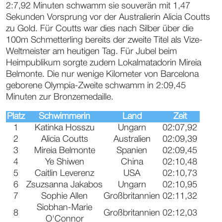
2:7,92 Minuten schwamm sie souverän mit 1,47
Sekunden Vorsprung vor der Australierin Alicia Coutts
zu Gold. Für Coutts war dies nach Silber über die
100m Schmetterling bereits der zweite Titel als Vize-
Weltmeister am heutigen Tag. Für Jubel beim
Heimpublikum sorgte zudem Lokalmatadorin Mireia
Belmonte. Die nur wenige Kilometer von Barcelona
geborene Olympia-Zweite schwamm in 2:09,45
Minuten zur Bronzemedaille.
Platz
Schwimmerin
Land
Zeit
1
Katinka Hosszu
Ungarn
02:07,92
2
Alicia Coutts
Australien
02:09,39
3
Mireia Belmonte
Spanien
02:09,45
4
Ye Shiwen
China
02:10,48
5
Caitlin Leverenz
USA
02:10,73
6
Zsuzsanna Jakabos
Ungarn
02:10,95
7
Sophie Allen
Großbritannien
02:11,32
Siobhan-Marie
8
Großbritannien
02:12,03
O'Connor