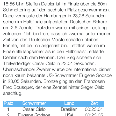
18:55 Uhr: Steffen Deibler ist im Finale über die 50m
Schmetterling auf den sechsten Platz geschwommen.
Dabei verpasste der Hamburger in 23,28 Sekunden
seinen im Halbfinale aufgestellten Deutschen Rekord
um 2,6 Zehntel. Trotzdem war er mit seiner Leistung
zufrieden. "Ich bin froh, dass ich zweimal unter meiner
Zeit von den Deutschen Meisterschaften bleiben
konnte, mit der ich angereist bin. Letztlich waren im
Finale alle langsamer als in den Halbfinals", erklärte
Deibler nach dem Rennen. Den Sieg sicherte sich
Titelverteidiger Cesar Cielo in 23,01 Sekunden.
Überraschender Zweiter wurde der international bisher
noch kaum bekannte US-Schwimmer Eugene Godsoe
in 23,05 Sekunden. Bronze ging an den Franzosen
Fred Bousquet, der eine Zehntel hinter Sieger Cielo
anschlug.
Platz
Schwimmer
Land
Zeit
1
Cesar Cielo
Brasilien
00:23,01
2
Eugene Godsoe
USA
00:23,05