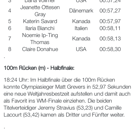
3
Dana Vollmer
USA
00:57,24
Jeanette Ottesen
4
Dänemark
00:57,27
Gray
5
Katerin Savard
Kanada
00:57,97
6
Ilaria Bianchi
Italien
00:58,11
Noemie Ip-Ting
7
Kanada
00:58,13
Thomas
8
Claire Donahue
USA
00:58,30
.
100m Rücken (m) - Halbfinale:
18:24 Uhr: Im Halbfinale über die 100m Rücken
konnte Olympiasieger Matt Grevers in 52,97 Sekunden
eine neue Weltjahresbestzeit aufstellen und damit auch
als Favorit ins WM-Finale einziehen. Die beiden
Titelverteidiger Jeremy Stravius (53,23) und Camille
Lacourt (53,42) kamen als Dritter und Fünfter weiter.
.