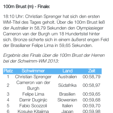
100m Brust (m) - Finale:
18:10 Uhr: Christian Sprenger hat sich den ersten
WM-Titel des Tages geholt. Über die 100m Brust ließ
der Australier in 58,79 Sekunden den Olympiasieger
Cameron van der Burgh um 18 Hundertstel hinter
sich. Bronze sicherte sich in einem äußerst engen Feld
der Brasilianer Felipe Lima in 59,65 Sekunden.
Ergebnis des Finals über die 100m Brust der Herren
bei der Schwimm-WM 2013:
Platz
Schwimmer
Land
Zeit
1
Christian Sprenger
Australien
00:58,79
Cameron van der
2
Südafrika
00:58,97
Burgh
3
Felipe Lima
Brasilien
00:59,65
4
Damir Duginjic
Slowenien
00:59,68
5
Fabio Scozzoli
Italien
00:59,70
6
Kosuke Kitajima
Japan
00:59,98