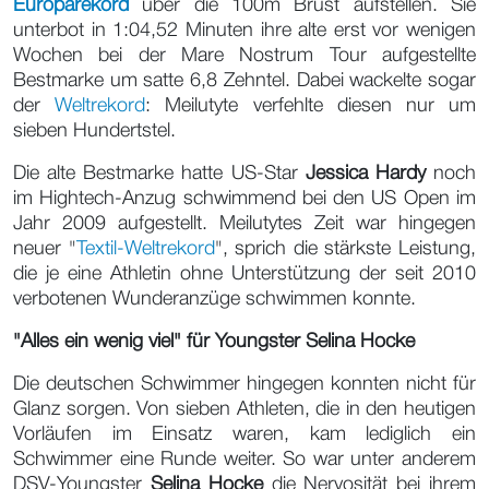
Europarekord
über die 100m Brust aufstellen. Sie
unterbot in 1:04,52 Minuten ihre alte erst vor wenigen
Wochen bei der Mare Nostrum Tour aufgestellte
Bestmarke um satte 6,8 Zehntel. Dabei wackelte sogar
der
Weltrekord
: Meilutyte verfehlte diesen nur um
sieben Hundertstel.
Die alte Bestmarke hatte US-Star
Jessica Hardy
noch
im Hightech-Anzug schwimmend bei den US Open im
Jahr 2009 aufgestellt. Meilutytes Zeit war hingegen
neuer "
Textil-Weltrekord
", sprich die stärkste Leistung,
die je eine Athletin ohne Unterstützung der seit 2010
verbotenen Wunderanzüge schwimmen konnte.
"Alles ein wenig viel" für Youngster Selina Hocke
Die deutschen Schwimmer hingegen konnten nicht für
Glanz sorgen. Von sieben Athleten, die in den heutigen
Vorläufen im Einsatz waren, kam lediglich ein
Schwimmer eine Runde weiter. So war unter anderem
DSV-Youngster
Selina Hocke
die Nervosität bei ihrem