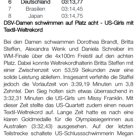
6
Deutschland
03:13,77
7
Brasilien
03:14,45
8
Japan
03:14,75
DSV-Damen schwimmen auf Platz acht - US-Girls mit
Textil-Weltrekord
Bei den Damen schwammen Dorothea Brandt, Britta
Steffen, Alexandra Wenk und Daniela Schreiber im
WM-Finale über die 4x100m Freistil auf den achten
Platz. Dabei konnte Weltrekordhalterin Britta Steffen mit
einer Zwischenzeit von 53,59 Sekunden zwar eine
solide Leistung abliefern. Insgesamt verfehlte die Staffel
jedoch die Vorlaufzeit von 3:39,19 Minuten um 3,8
Zehntel. Den Sieg holten sich etwas überraschend in
3:32,31 Minuten die US-Girls um Missy Franklin. Mit
dieser Zeit stellte das US-Quartett zudem einen neuen
Textil-Weltrekord auf. Lange Zeit hatte es nach eine
klaren Goldmedaille für die Olympiasiegerinnen aus
Australien (3:32,43) ausgesehen. Auf der letzten
Teilstrecke schaltete US-Schlussschwimmerin Megan