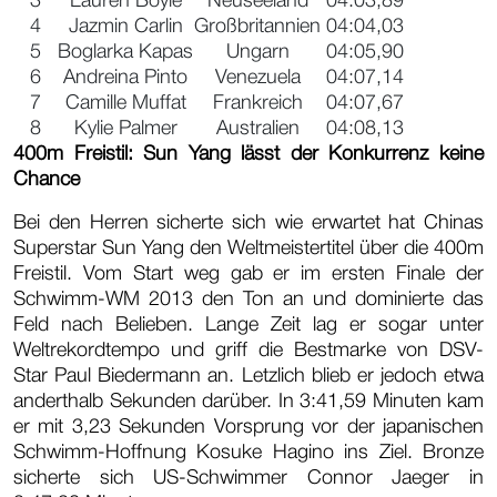
3
Lauren Boyle
Neuseeland
04:03,89
4
Jazmin Carlin
Großbritannien
04:04,03
5
Boglarka Kapas
Ungarn
04:05,90
6
Andreina Pinto
Venezuela
04:07,14
7
Camille Muffat
Frankreich
04:07,67
8
Kylie Palmer
Australien
04:08,13
400m Freistil: Sun Yang lässt der Konkurrenz keine
Chance
Bei den Herren sicherte sich wie erwartet hat Chinas
Superstar Sun Yang den Weltmeistertitel über die 400m
Freistil. Vom Start weg gab er im ersten Finale der
Schwimm-WM 2013 den Ton an und dominierte das
Feld nach Belieben. Lange Zeit lag er sogar unter
Weltrekordtempo und griff die Bestmarke von DSV-
Star Paul Biedermann an. Letzlich blieb er jedoch etwa
anderthalb Sekunden darüber. In 3:41,59 Minuten kam
er mit 3,23 Sekunden Vorsprung vor der japanischen
Schwimm-Hoffnung Kosuke Hagino ins Ziel. Bronze
sicherte sich US-Schwimmer Connor Jaeger in