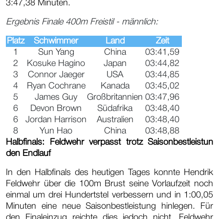
3:47,38 Minuten.
Ergebnis Finale 400m Freistil - männlich:
Platz
Schwimmer
Land
Zeit
1
Sun Yang
China
03:41,59
2
Kosuke Hagino
Japan
03:44,82
3
Connor Jaeger
USA
03:44,85
4
Ryan Cochrane
Kanada
03:45,02
5
James Guy
Großbritannien
03:47,96
6
Devon Brown
Südafrika
03:48,40
6
Jordan Harrison
Australien
03:48,40
8
Yun Hao
China
03:48,88
Halbfinals: Feldwehr verpasst trotz Saisonbestleistun
den Endlauf
In den Halbfinals des heutigen Tages konnte Hendrik
Feldwehr über die 100m Brust seine Vorlaufzeit noch
einmal um drei Hundertstel verbessern und in 1:00,05
Minuten eine neue Saisonbestleistung hinlegen. Für
den Finaleinzug reichte dies jedoch nicht. Feldwehr