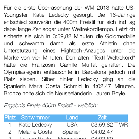
Für die erste Überraschung der WM 2013 hatte US-
Youngster Katie Ledecky gesorgt. Die 16-Jährige
entschied souverän die 400m Freistil für sich ind lag
dabei lange Zeit sogar unter Weltrekordtempo. Letztlich
sicherte sie sich in 3:59,82 Minuten die Goldmedaille
und schwamm damit als erste Athletin ohne
Unterstützung eines Hightech-Anzuges unter die
Marke von vier Minuten. Den alten "Textil-Weltrekord"
hatte die Französin Camille Muffat gehalten. Die
Olympiasiegerin enttäuschte in Barcelona jedoch mit
Platz sieben. Silber hinter Ledecky ging an die
Spanierin Maria Costa Schmid in 4:02,47 Minuten.
Bronze holte sich die Neuseeländerin Lauren Boyle.
Ergebnis Finale 400m Freistil - weiblich:
Platz
Schwimmer
Land
Zeit
1
Katie Ledecky
USA
03:59,82
T-WR
2
Melanie Costa
Spanien
04:02,47