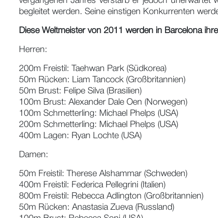
vergangenen Jahres verstarb er jedoch unerwartet w
begleitet werden. Seine einstigen Konkurrenten werd
Diese Weltmeister von 2011 werden in Barcelona ihre T
Herren:
200m Freistil: Taehwan Park (Südkorea)
50m Rücken: Liam Tancock (Großbritannien)
50m Brust: Felipe Silva (Brasilien)
100m Brust: Alexander Dale Oen (Norwegen)
100m Schmetterling: Michael Phelps (USA)
200m Schmetterling: Michael Phelps (USA)
400m Lagen: Ryan Lochte (USA)
Damen:
50m Freistil: Therese Alshammar (Schweden)
400m Freistil: Federica Pellegrini (Italien)
800m Freistil: Rebecca Adlington (Großbritannien)
50m Rücken: Anastasia Zueva (Russland)