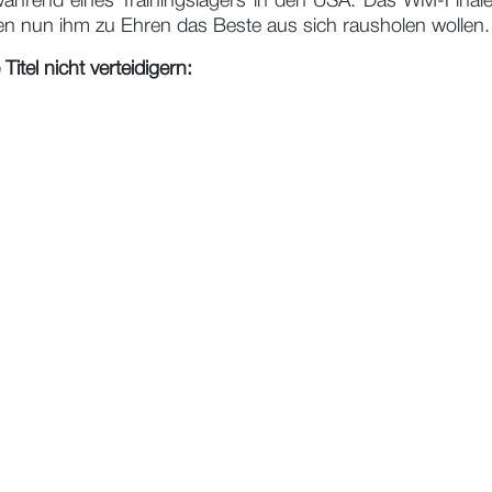
ährend eines Trainingslagers in den USA. Das WM-Finale
en nun ihm zu Ehren das Beste aus sich rausholen wollen.
itel nicht verteidigern: