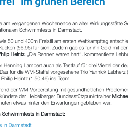
ffel "im grünen Bereich"
e am vergangenen Wochenende an alter Wirkungsstätte S
nationalen Schwimmfests in Darmstadt.
owie 50 und 400m Freistil am ersten Wettkampftag entsc
Rücken (56,96) für sich. Zudem gab es für ihn Gold mit d
hilip Heintz
. „Die Rennen waren hart“, kommentierte Le
 Henning Lambert auch als Testlauf für drei Viertel der de
Das für die WM-Staffel vorgesehene Trio Yannick Lebherz 
 Philip Heintz (1:50,46) ins Team.
rend der WM-Vorbereitung mit gesundheitlichen Problemen
rkündete der Heidelberger Bundesstützpunkttrainer
Michae
nuten etwas hinter den Erwartungen geblieben war.
len Schwimmfests in Darmstadt:
s in Darmstadt