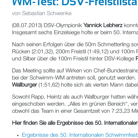
WM-Test: DSV-Freistilsta
von
Sebastian Schwenke
(08.07.2013) DSV-Olympionik
Yannick Lebherz
konnt
Insgesamt sechs Einzelsiege holte er beim 50. Inter
Nach seinen Erfolgen über die 50m Schmetterling s
Rücken (2:01,32), 200m Freistil (1:49,12) und 100m 
und Silber über die 100m Freistil hinter DSV-Kollege
P
Das Meeting sollte auf Wirken von Chef-Bundestrainer
bei der Schwimm-WM antreten soll, genutzt werden. 
Wallburger
(1:51,62) holte sich als vierten Mann dabei
Sowohl Rapp, Heintz als auch Wallburger hatten wäh
eingeschoben werden. „Alles im grünen Bereich“, ve
obwohl das Team in einer Gesamtzeit von 7:23,23 Mi
Hier finden Sie alle Ergebnisse des 50. Internationa
Ergebnisse des 50. Internationalen Schwimmfest