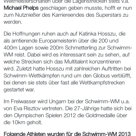
Weltmeisterschaften über die Lagenstrecken stets v.a.
Michael Phelps
geschlagen geben musste, hofft er nun
zum Nutznießer des Karriereendes des Superstars zu
werden.
Die Hoffnungen ruhen auch auf Katinka Hosszu, die
als amtierende Europameisterin über die 200 und
400m Lagen sowie 200m Schmetterling zur Schwimm-
WM reist. Dabei wird es interessant sein zu sehen, auf
welche Strecken sich das Multitalent konzentrieren
wird. Zuletzt hatte Hosszu mit zahlreichen Auftritten bei
Schwimm-Wettkämpfen rund um den Globus verblüfft,
bei denen sie stets über fast alle Wettkampfstrecken
gestartet war.
Im Freiwasser wird Ungarn bei der Schwimm-WM u.a.
von Eva Risztov vertreten. Die 27-Jährige hatte sich bei
den Olympischen Spielen 2012 die Goldmedaille über
die 10km geholt.
Folgende Athleten wurden für die Schwimm-WM 2013