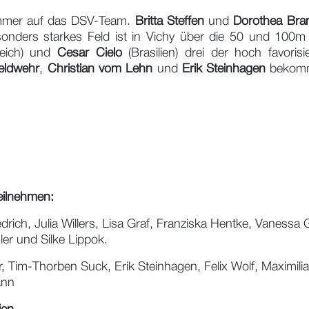
wimmer auf das DSV-Team.
Britta Steffen
und
Dorothea Bra
sonders starkes Feld ist in Vichy über die 50 und 100m F
eich) und
Cesar Cielo
(Brasilien) drei der hoch favoris
eldwehr
,
Christian vom Lehn
und
Erik Steinhagen
bekomme
eilnehmen:
drich, Julia Willers, Lisa Graf, Franziska Hentke, Vanessa
er und Silke Lippok.
ner, Tim-Thorben Suck, Erik Steinhagen, Felix Wolf, Maxim
ann