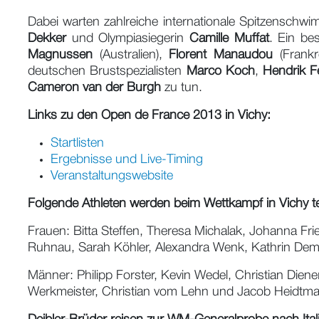
Dabei warten zahlreiche internationale Spitzensch
Dekker
und Olympiasiegerin
Camille Muffat
. Ein be
Magnussen
(Australien),
Florent Manaudou
(Frankr
deutschen Brustspezialisten
Marco Koch
,
Hendrik F
Cameron van der Burgh
zu tun.
Links zu den Open de France 2013 in Vichy:
Startlisten
Ergebnisse und Live-Timing
Veranstaltungswebsite
Folgende Athleten werden beim Wettkampf in Vichy t
Frauen: Bitta Steffen, Theresa Michalak, Johanna Frie
Ruhnau, Sarah Köhler, Alexandra Wenk, Kathrin Deml
Männer: Philipp Forster, Kevin Wedel, Christian Die
Werkmeister, Christian vom Lehn und Jacob Heidtm