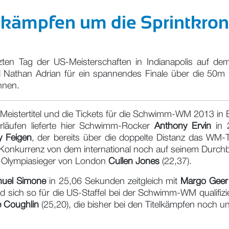
r kämpfen um die Sprintkro
en Tag der US-Meisterschaften in Indianapolis auf dem
 Nathan Adrian für ein spannendes Finale über die 50m Fr
nnen.
ie Meistertitel und die Tickets für die Schwimm-WM 2013 i
orläufen lieferte hier Schwimm-Rocker
Anthony Ervin
in 2
 Feigen
, der bereits über die doppelte Distanz das WM-
onkurrenz von dem international noch auf seinem Durch
-Olympiasieger von London
Cullen Jones
(22,37).
uel Simone
in 25,06 Sekunden zeitgleich mit
Margo Geer
und sich so für die US-Staffel bei der Schwimm-WM qualifiz
e Coughlin
(25,20), die bisher bei den Titelkämpfen noch u