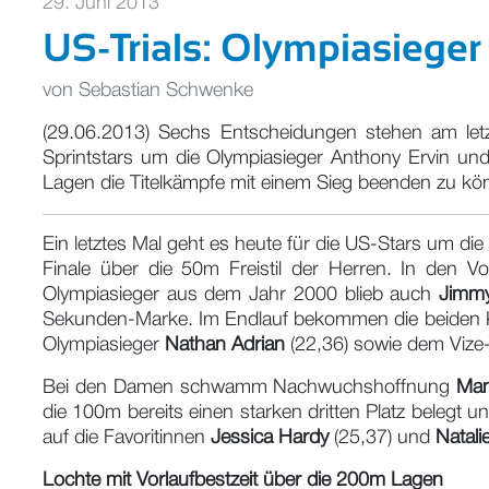
29. Juni 2013
US-Trials: Olympiasiege
von
Sebastian Schwenke
(29.06.2013) Sechs Entscheidungen stehen am letzt
Sprintstars um die Olympiasieger Anthony Ervin und
Lagen die Titelkämpfe mit einem Sieg beenden zu kö
Ein letztes Mal geht es heute für die US-Stars um d
Finale über die 50m Freistil der Herren. In den V
Olympiasieger aus dem Jahr 2000 blieb auch
Jimmy
Sekunden-Marke. Im Endlauf bekommen die beiden K
Olympiasieger
Nathan Adrian
(22,36) sowie dem Vize
Bei den Damen schwamm Nachwuchshoffnung
Man
die 100m bereits einen starken dritten Platz belegt 
auf die Favoritinnen
Jessica Hardy
(25,37) und
Natali
Lochte mit Vorlaufbestzeit über die 200m Lagen