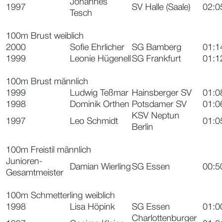
Johannes
1997
SV Halle (Saale)
02:0
Tesch
100m Brust weiblich
2000
Sofie Ehrlicher
SG Bamberg
01:1
1999
Leonie Hügenell
SG Frankfurt
01:1
100m Brust männlich
1999
Ludwig Teßmar
Hainsberger SV
01:0
1998
Dominik Orthen
Potsdamer SV
01:0
KSV Neptun
1997
Leo Schmidt
01:0
Berlin
100m Freistil männlich
Junioren-
Damian Wierling
SG Essen
00:5
Gesamtmeister
100m Schmetterling weiblich
1998
Lisa Höpink
SG Essen
01:0
Charlottenburger