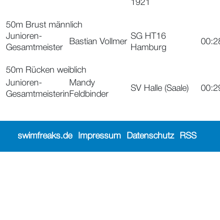
1921
50m Brust männlich
Junioren-
SG HT16
Bastian Vollmer
00:2
Gesamtmeister
Hamburg
50m Rücken weiblich
Junioren-
Mandy
SV Halle (Saale)
00:2
Gesamtmeisterin
Feldbinder
swimfreaks.de
Impressum
Datenschutz
RSS