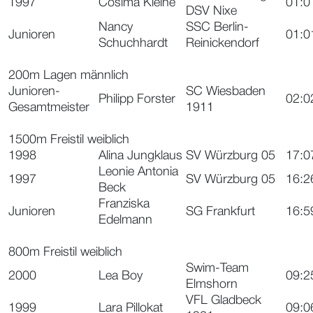
1997
Cosima Kleine
01:0
DSV Nixe
Nancy
SSC Berlin-
Junioren
01:0
Schuchhardt
Reinickendorf
200m Lagen männlich
Junioren-
SC Wiesbaden
Philipp Forster
02:0
Gesamtmeister
1911
1500m Freistil weiblich
1998
Alina Jungklaus
SV Würzburg 05
17:0
Leonie Antonia
1997
SV Würzburg 05
16:2
Beck
Franziska
Junioren
SG Frankfurt
16:5
Edelmann
800m Freistil weiblich
Swim-Team
2000
Lea Boy
09:2
Elmshorn
VFL Gladbeck
1999
Lara Pillokat
09:0