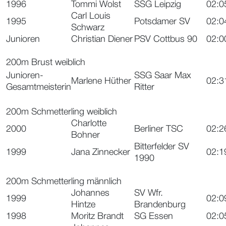
1996
Tommi Wolst
SSG Leipzig
02:0
Carl Louis
1995
Potsdamer SV
02:0
Schwarz
Junioren
Christian Diener
PSV Cottbus 90
02:0
200m Brust weiblich
Junioren-
SSG Saar Max
Marlene Hüther
02:3
Gesamtmeisterin
Ritter
200m Schmetterling weiblich
Charlotte
2000
Berliner TSC
02:2
Bohner
Bitterfelder SV
1999
Jana Zinnecker
02:1
1990
200m Schmetterling männlich
Johannes
SV Wfr.
1999
02:0
Hintze
Brandenburg
1998
Moritz Brandt
SG Essen
02:0