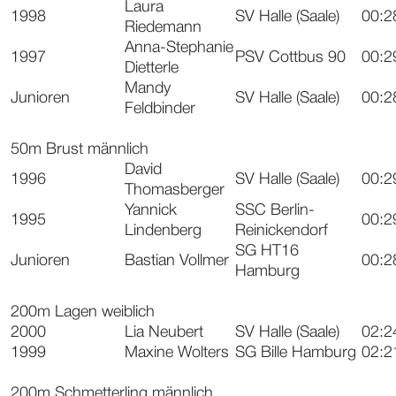
Laura
1998
SV Halle (Saale)
00:2
Riedemann
Anna-Stephanie
1997
PSV Cottbus 90
00:2
Dietterle
Mandy
Junioren
SV Halle (Saale)
00:2
Feldbinder
50m Brust männlich
David
1996
SV Halle (Saale)
00:2
Thomasberger
Yannick
SSC Berlin-
1995
00:2
Lindenberg
Reinickendorf
SG HT16
Junioren
Bastian Vollmer
00:2
Hamburg
200m Lagen weiblich
2000
Lia Neubert
SV Halle (Saale)
02:2
1999
Maxine Wolters
SG Bille Hamburg
02:2
200m Schmetterling männlich