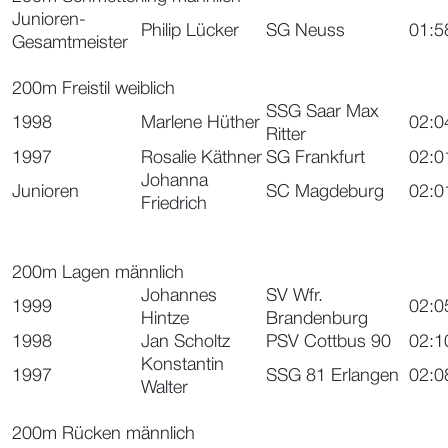
Junioren-
Philip Lücker
SG Neuss
01:5
Gesamtmeister
200m Freistil weiblich
SSG Saar Max
1998
Marlene Hüther
02:0
Ritter
1997
Rosalie Käthner
SG Frankfurt
02:0
Johanna
Junioren
SC Magdeburg
02:0
Friedrich
200m Lagen männlich
Johannes
SV Wfr.
1999
02:0
Hintze
Brandenburg
1998
Jan Scholtz
PSV Cottbus 90
02:1
Konstantin
1997
SSG 81 Erlangen
02:0
Walter
200m Rücken männlich