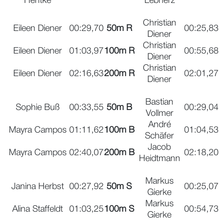
Hentke
Lebherz
Christian
Eileen Diener
00:29,70
50m R
00:25,83
Diener
Christian
Eileen Diener
01:03,97
100m R
00:55,68
Diener
Christian
Eileen Diener
02:16,63
200m R
02:01,27
Diener
Bastian
Sophie Buß
00:33,55
50m B
00:29,04
Vollmer
André
Mayra Campos
01:11,62
100m B
01:04,53
Schäfer
Jacob
Mayra Campos
02:40,07
200m B
02:18,20
Heidtmann
Markus
Janina Herbst
00:27,92
50m S
00:25,07
Gierke
Markus
Alina Staffeldt
01:03,25
100m S
00:54,73
Gierke