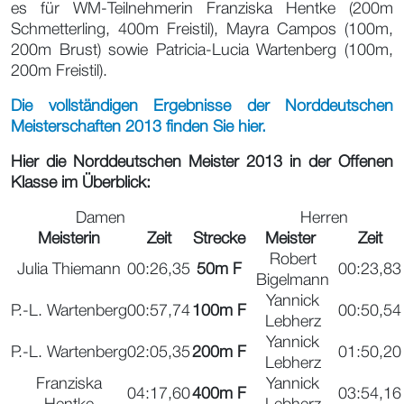
es für WM-Teilnehmerin Franziska Hentke (200m
Schmetterling, 400m Freistil), Mayra Campos (100m,
200m Brust) sowie Patricia-Lucia Wartenberg (100m,
200m Freistil).
Die vollständigen Ergebnisse der Norddeutschen
Meisterschaften 2013 finden Sie hier.
Hier die Norddeutschen Meister 2013 in der Offenen
Klasse im Überblick:
Damen
Herren
Meisterin
Zeit
Strecke
Meister
Zeit
Robert
Julia Thiemann
00:26,35
50m F
00:23,83
Bigelmann
Yannick
P.-L. Wartenberg
00:57,74
100m F
00:50,54
Lebherz
Yannick
P.-L. Wartenberg
02:05,35
200m F
01:50,20
Lebherz
Franziska
Yannick
04:17,60
400m F
03:54,16