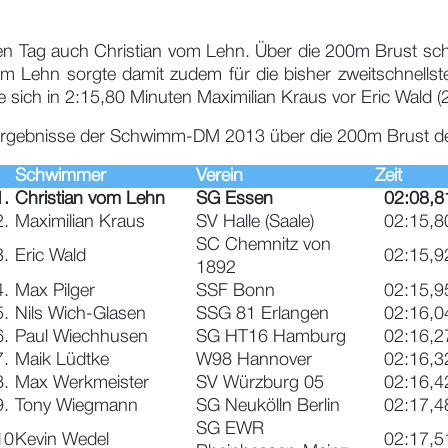
igen Tag auch Christian vom Lehn. Über die 200m Brust sc
Lehn sorgte damit zudem für die bisher zweitschnellste
lte sich in 2:15,80 Minuten Maximilian Kraus vor Eric Wald (
lergebnisse der Schwimm-DM 2013 über die 200m Brust de
Schwimmer
Verein
Zeit
1.
Christian vom Lehn
SG Essen
02:08,8
2.
Maximilian Kraus
SV Halle (Saale)
02:15,8
SC Chemnitz von
3.
Eric Wald
02:15,9
1892
4.
Max Pilger
SSF Bonn
02:15,9
5.
Nils Wich-Glasen
SSG 81 Erlangen
02:16,0
6.
Paul Wiechhusen
SG HT16 Hamburg
02:16,2
7.
Maik Lüdtke
W98 Hannover
02:16,3
8.
Max Werkmeister
SV Würzburg 05
02:16,4
9.
Tony Wiegmann
SG Neukölln Berlin
02:17,4
SG EWR
10
Kevin Wedel
02:17,5