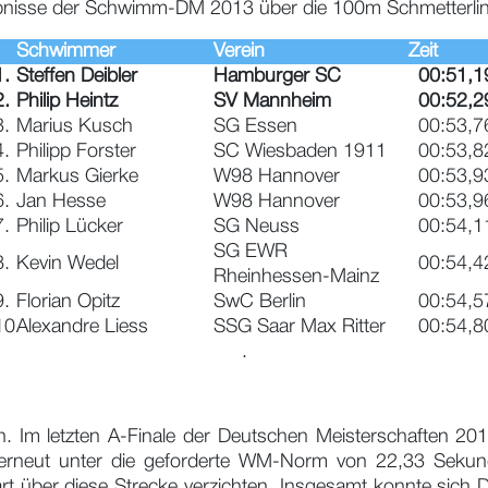
ebnisse der Schwimm-DM 2013 über die 100m Schmetterlin
Schwimmer
Verein
Zeit
1.
Steffen Deibler
Hamburger SC
00:51,1
2.
Philip Heintz
SV Mannheim
00:52,2
3.
Marius Kusch
SG Essen
00:53,7
4.
Philipp Forster
SC Wiesbaden 1911
00:53,8
5.
Markus Gierke
W98 Hannover
00:53,9
6.
Jan Hesse
W98 Hannover
00:53,9
7.
Philip Lücker
SG Neuss
00:54,1
SG EWR
8.
Kevin Wedel
00:54,4
Rheinhessen-Mainz
9.
Florian Opitz
SwC Berlin
00:54,5
10
Alexandre Liess
SSG Saar Max Ritter
00:54,8
.
. Im letzten A-Finale der Deutschen Meisterschaften 2
erneut unter die geforderte WM-Norm von 22,33 Sekund
rt über diese Strecke verzichten. Insgesamt konnte sich