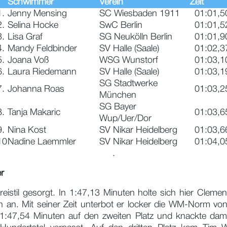
Schwimmer
Verein
Zeit
1.
Jenny Mensing
SC Wiesbaden 1911
01:01,5
2.
Selina Hocke
SwC Berlin
01:01,5
3.
Lisa Graf
SG Neukölln Berlin
01:01,9
4.
Mandy Feldbinder
SV Halle (Saale)
01:02,3
5.
Joana Voß
WSG Wunstorf
01:03,1
6.
Laura Riedemann
SV Halle (Saale)
01:03,1
SG Stadtwerke
7.
Johanna Roas
01:03,2
München
SG Bayer
8.
Tanja Makaric
01:03,6
Wup/Uer/Dor
9.
Nina Kost
SV Nikar Heidelberg
01:03,6
10
Nadine Laemmler
SV Nikar Heidelberg
01:04,0
.
r
stil gesorgt. In 1:47,13 Minuten holte sich hier Clemens
 an. Mit seiner Zeit unterbot er locker die WM-Norm von 
:47,54 Minuten auf den zweiten Platz und knackte damit