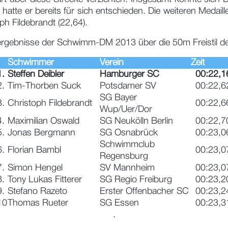
atte er bereits für sich entschieden. Die weiteren Medaill
h Fildebrandt (22,64).
lergebnisse der Schwimm-DM 2013 über die 50m Freistil de
Schwimmer
Verein
Zeit
1.
Steffen Deibler
Hamburger SC
00:22,1
2.
Tim-Thorben Suck
Potsdamer SV
00:22,6
SG Bayer
3.
Christoph Fildebrandt
00:22,6
Wup/Uer/Dor
4.
Maximilian Oswald
SG Neukölln Berlin
00:22,7
5.
Jonas Bergmann
SG Osnabrück
00:23,0
Schwimmclub
6.
Florian Bambl
00:23,0
Regensburg
7.
Simon Hengel
SV Mannheim
00:23,0
8.
Tony Lukas Fitterer
SG Regio Freiburg
00:23,2
9.
Stefano Razeto
Erster Offenbacher SC
00:23,2
10
Thomas Rueter
SG Essen
00:23,3
.