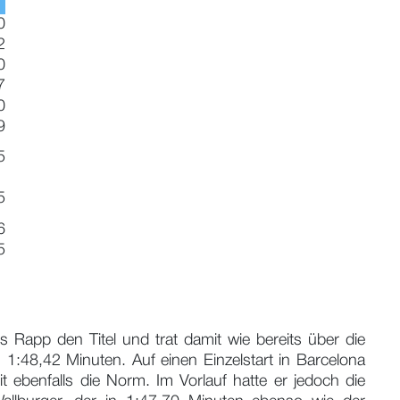
0
2
0
7
0
9
5
5
6
5
 Rapp den Titel und trat damit wie bereits über die
1:48,42 Minuten. Auf einen Einzelstart in Barcelona
 ebenfalls die Norm. Im Vorlauf hatte er jedoch die