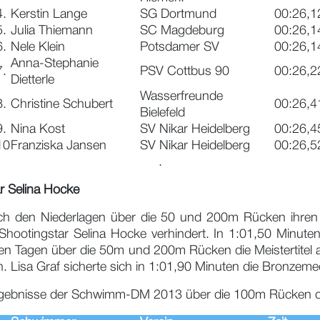
4.
Kerstin Lange
SG Dortmund
00:26,1
5.
Julia Thiemann
SC Magdeburg
00:26,1
6.
Nele Klein
Potsdamer SV
00:26,1
Anna-Stephanie
7.
PSV Cottbus 90
00:26,2
Dietterle
Wasserfreunde
8.
Christine Schubert
00:26,4
Bielefeld
9.
Nina Kost
SV Nikar Heidelberg
00:26,4
10
Franziska Jansen
SV Nikar Heidelberg
00:26,5
.
ar Selina Hocke
 den Niederlagen über die 50 und 200m Rücken ihren ers
Shootingstar Selina Hocke verhindert. In 1:01,50 Minu
nen Tagen über die 50m und 200m Rücken die Meistertitel 
Lisa Graf sicherte sich in 1:01,90 Minuten die Bronzemed
ergebnisse der Schwimm-DM 2013 über die 100m Rücken 