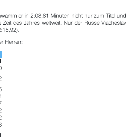
hwamm er in 2:08,81 Minuten nicht nur zum Titel und
 Zeit des Jahres weltweit. Nur der Russe Viacheslav
2:15,92).
r Herren:
1
0
2
5
4
7
2
2
8
1