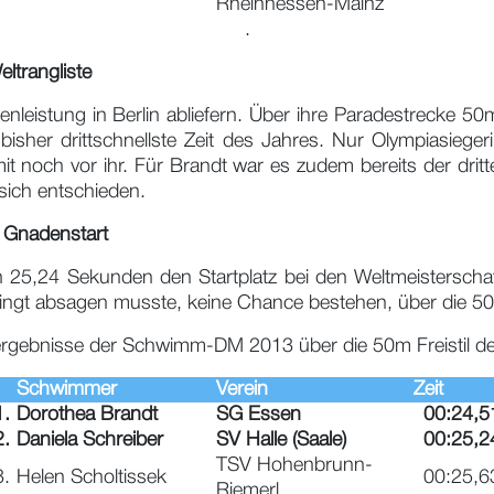
Rheinhessen-Mainz
.
eltrangliste
leistung in Berlin abliefern. Über ihre Paradestrecke 50m 
r drittschnellste Zeit des Jahres. Nur Olympiasiegeri
it noch vor ihr. Für Brandt war es zudem bereits der dritte
sich entschieden.
 Gnadenstart
n 25,24 Sekunden den Startplatz bei den Weltmeisterschaf
sbedingt absagen musste, keine Chance bestehen, über die 
lergebnisse der Schwimm-DM 2013 über die 50m Freistil d
Schwimmer
Verein
Zeit
1.
Dorothea Brandt
SG Essen
00:24,5
2.
Daniela Schreiber
SV Halle (Saale)
00:25,2
TSV Hohenbrunn-
3.
Helen Scholtissek
00:25,6
Riemerl.