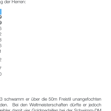
g der Herren:
9
9
6
2
3
6
1
2
7
0
013 schwamm er über die 50m Freistil unangefochten
en. Bei den Weltmeisterschaften dürfte er jedoch
 Deibler damit vier Goldmedaillen bei der Schwimm-DM