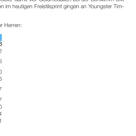
en im heutigen Freistilsprint gingen an Youngster Tim-
r Herren:
6
2
6
0
6
7
7
0
4
1