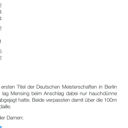
2
4
4
2
1
5
2
ten Titel der Deutschen Meisterschaften in Berlin
ten lag Mensing beim Anschlag dabei nur hauchdünne
abgejagt hatte. Beide verpassten damit über die 100m
aille.
der Damen: