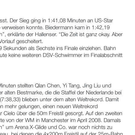
asst. Der Sieg ging in 1:41,08 Minuten an US-Star
ze verweisen konnte. Biedermann kam in 1:42,19
 erklärte der Hallenser. “Die Zeit ist ganz okay. Aber
orlauf gescheitert.
9 Sekunden als Sechste ins Finale einziehen. Bahn
eute keine weiteren DSV-Schwimmer im Finalabschnitt
Minuten stellten Qlan Chen, Yi Tang, Jing Liu und
 alten Bestmarke, die die Staffel der Niederlande bei
 (7:38,33) blieben unter dem alten Weltrekord. Damit
ten mehr gelungen, einen neuen Weltrekord
r Cielo über die 50m Freistil gesorgt. Auf den zweiten
te von der WM in Manchester im April 2008. Damals
n” um Arena X-Glide und Co. war noch nichts zu
au, bei denen die 4x200m Freistil auf der 25m-Bahn