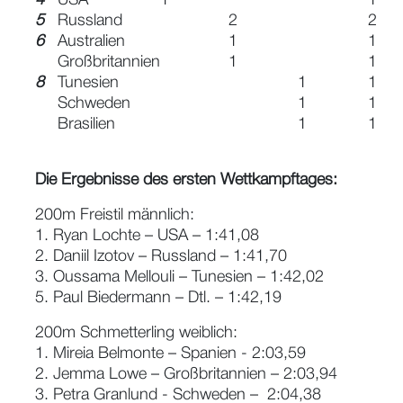
4
USA
1
1
5
Russland
2
2
6
Australien
1
1
Großbritannien
1
1
8
Tunesien
1
1
Schweden
1
1
Brasilien
1
1
Die Ergebnisse des ersten Wettkampftages:
200m Freistil männlich:
1. Ryan Lochte – USA – 1:41,08
2. Daniil Izotov – Russland – 1:41,70
3. Oussama Mellouli – Tunesien – 1:42,02
5. Paul Biedermann – Dtl. – 1:42,19
200m Schmetterling weiblich:
1. Mireia Belmonte – Spanien - 2:03,59
2. Jemma Lowe – Großbritannien – 2:03,94
3. Petra Granlund - Schweden – 2:04,38