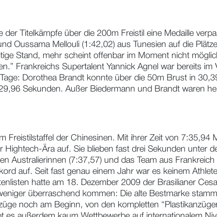
 der Titelkämpfe über die 200m Freistil eine Medaille verp
 und Oussama Mellouli (1:42,02) aus Tunesien auf die Plät
tige Stand, mehr scheint offenbar im Moment nicht möglich”,
n.” Frankreichs Supertalent Yannick Agnel war bereits im V
Tage: Dorothea Brandt konnte über die 50m Brust in 30,3
o in 29,96 Sekunden. Außer Biedermann und Brandt waren h
Freistilstaffel der Chinesinen. Mit ihrer Zeit von 7:35,94 
Hightech-Ära auf. Sie blieben fast drei Sekunden unter der
rten Australierinnen (7:37,57) und das Team aus Frankreich
kord auf. Seit fast genau einem Jahr war es keinem Athle
stenlisten hatte am 18. Dezember 2009 der Brasilianer Cesa
h weniger überraschend kommen: Die alte Bestmarke stamm
züge noch am Beginn, von den kompletten “Plastikanzüge
t es außerdem kaum Wettbewerbe auf internationalem Nive