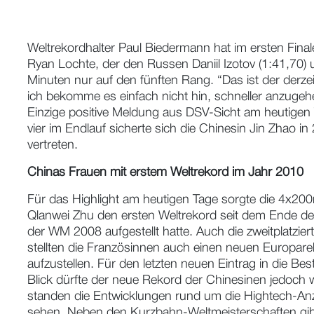
Weltrekordhalter Paul Biedermann hat im ersten Finale
Ryan Lochte, der den Russen Daniil Izotov (1:41,70)
Minuten nur auf den fünften Rang. “Das ist der derzei
ich bekomme es einfach nicht hin, schneller anzugehe
Einzige positive Meldung aus DSV-Sicht am heutigen 
vier im Endlauf sicherte sich die Chinesin Jin Zha
vertreten.
Chinas Frauen mit erstem Weltrekord im Jahr 2010
Für das Highlight am heutigen Tage sorgte die 4x200m 
Qlanwei Zhu den ersten Weltrekord seit dem Ende der 
der WM 2008 aufgestellt hatte. Auch die zweitplatzie
stellten die Französinnen auch einen neuen Europare
aufzustellen. Für den letzten neuen Eintrag in die Be
Blick dürfte der neue Rekord der Chinesinen jedoc
standen die Entwicklungen rund um die Hightech-An
sehen. Neben den Kurzbahn-Weltmeisterschaften gib