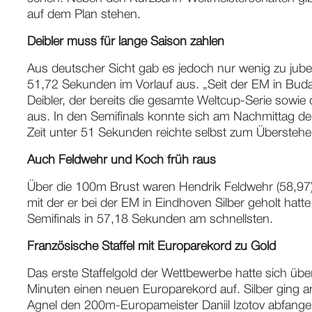
auf dem Plan stehen.
Deibler muss für lange Saison zahlen
Aus deutscher Sicht gab es jedoch nur wenig zu jubel
51,72 Sekunden im Vorlauf aus. „Seit der EM in Budapes
Deibler, der bereits die gesamte Weltcup-Serie sowi
aus. In den Semifinals konnte sich am Nachmittag der
Zeit unter 51 Sekunden reichte selbst zum Überstehen 
Auch Feldwehr und Koch früh raus
Über die 100m Brust waren Hendrik Feldwehr (58,97)
mit der er bei der EM in Eindhoven Silber geholt hat
Semifinals in 57,18 Sekunden am schnellsten.
Französische Staffel mit Europarekord zu Gold
Das erste Staffelgold der Wettbewerbe hatte sich übe
Minuten einen neuen Europarekord auf. Silber ging an
Agnel den 200m-Europameister Daniil Izotov abfangen