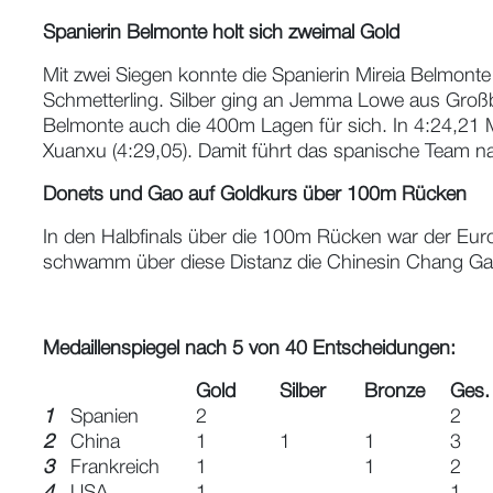
Spanierin Belmonte holt sich zweimal Gold
Mit zwei Siegen konnte die Spanierin Mireia Belmonte
Schmetterling. Silber ging an Jemma Lowe aus Großbr
Belmonte auch die 400m Lagen für sich. In 4:24,21 Mi
Xuanxu (4:29,05). Damit führt das spanische Team n
Donets und Gao auf Goldkurs über 100m Rücken
In den Halbfinals über die 100m Rücken war der Eur
schwamm über diese Distanz die Chinesin Chang Gao 
Medaillenspiegel nach 5 von 40 Entscheidungen:
Gold
Silber
Bronze
Ges.
1
Spanien
2
2
2
China
1
1
1
3
3
Frankreich
1
1
2