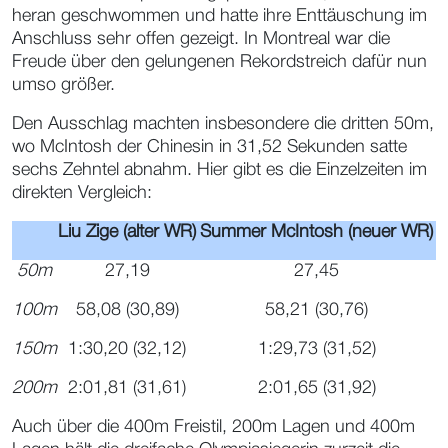
heran geschwommen und hatte ihre Enttäuschung im
Anschluss sehr offen gezeigt. In Montreal war die
Freude über den gelungenen Rekordstreich dafür nun
umso größer.
Den Ausschlag machten insbesondere die dritten 50m,
wo McIntosh der Chinesin in 31,52 Sekunden satte
sechs Zehntel abnahm. Hier gibt es die Einzelzeiten im
direkten Vergleich:
Liu Zige (alter WR)
Summer McIntosh (neuer WR)
50m
27,19
27,45
100m
58,08 (30,89)
58,21 (30,76)
150m
1:30,20 (32,12)
1:29,73 (31,52)
200m
2:01,81 (31,61)
2:01,65 (31,92)
Auch über die 400m Freistil, 200m Lagen und 400m