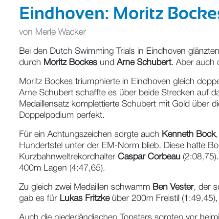
Eindhoven: Moritz Bockes
von
Merle Wacker
Bei den Dutch Swimming Trials in Eindhoven glänzten
durch
Moritz Bockes
und
Arne Schubert
. Aber auch 
Moritz Bockes triumphierte in Eindhoven gleich doppel
Arne Schubert schaffte es über beide Strecken auf d
Medaillensatz komplettierte Schubert mit Gold über di
Doppelpodium perfekt.
Für ein Achtungszeichen sorgte auch
Kenneth Bock
Hundertstel unter der EM-Norm blieb. Diese hatte Bo
Kurzbahnweltrekordhalter
Caspar Corbeau
(2:08,75).
400m Lagen (4:47,65).
Zu gleich zwei Medaillen schwamm
Ben Vester
, der 
gab es für
Lukas Fritzke
über 200m Freistil (1:49,45)
Auch die niederländischen Topstars sorgten vor heimi