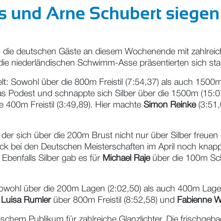
 und Arne Schubert siegen b
 die deutschen Gäste an diesem Wochenende mit zahlreiche
die niederländischen Schwimm-Asse präsentierten sich st
t: Sowohl über die 800m Freistil (7:54,37) als auch 1500m 
as Podest und schnappte sich Silber über die 1500m (15:0
e 400m Freistil (3:49,89). Hier machte
Simon Reinke
(3:51
, der sich über die 200m Brust nicht nur über Silber freuen
ck bei den Deutschen Meisterschaften im April noch knapp 
 Ebenfalls Silber gab es für
Michael Raje
über die 100m Sch
sowohl über die 200m Lagen (2:02,50) als auch 400m Lagen
,
Luisa Rumler
über 800m Freistil (8:52,58) und
Fabienne 
schem Publikum für zahlreiche Glanzlichter. Die frischgeb