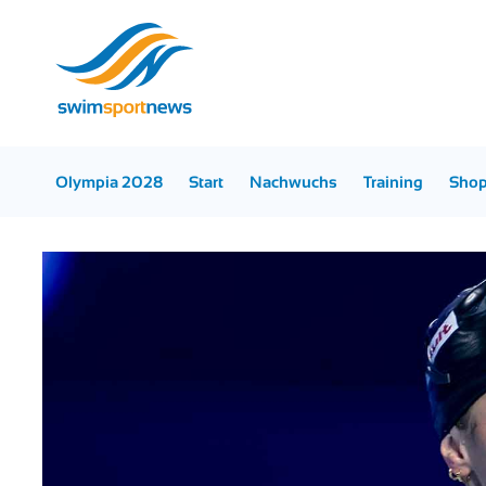
Olympia 2028
Start
Nachwuchs
Training
Sho