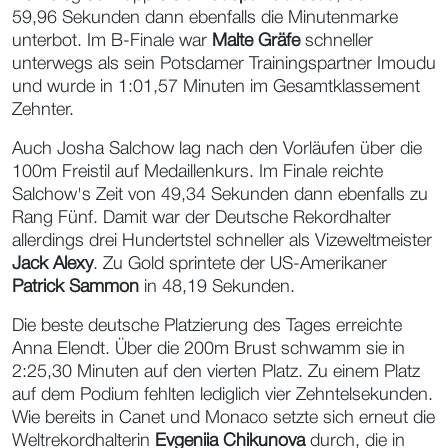
59,96 Sekunden dann ebenfalls die Minutenmarke
unterbot. Im B-Finale war
Malte Gräfe
schneller
unterwegs als sein Potsdamer Trainingspartner Imoudu
und wurde in 1:01,57 Minuten im Gesamtklassement
Zehnter.
Auch Josha Salchow lag nach den Vorläufen über die
100m Freistil auf Medaillenkurs. Im Finale reichte
Salchow's Zeit von 49,34 Sekunden dann ebenfalls zu
Rang Fünf. Damit war der Deutsche Rekordhalter
allerdings drei Hundertstel schneller als Vizeweltmeister
Jack Alexy
. Zu Gold sprintete der US-Amerikaner
Patrick Sammon
in 48,19 Sekunden.
Die beste deutsche Platzierung des Tages erreichte
Anna Elendt. Über die 200m Brust schwamm sie in
2:25,30 Minuten auf den vierten Platz. Zu einem Platz
auf dem Podium fehlten lediglich vier Zehntelsekunden.
Wie bereits in Canet und Monaco setzte sich erneut die
Weltrekordhalterin
Evgeniia Chikunova
durch, die in