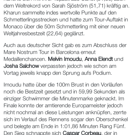
dem Weltrekord von Sarah Sjöström (51,71) kräftig an.
Kharun sammelte indes wertvolle Punkte auf den
Schmetterlingsstrecken und hatte zum Tour-Auftakt in
Monaco über die 50m Schmetterling mit einer neuen
Weltjahresbestzeit (22,64) geglänzt.
Auch aus deutscher Sicht gab es zum Abschluss der
Mare Nostrum Tour in Barcelona erneut
Medaillenchancen.
Melvin Imoudu
,
Anna Elendt
und
Josha Salchow
verpassten jedoch wie schon am
Vortag jeweils knapp den Sprung aufs Podium.
Imoudu hatte über die 100m Brust in den Vorläufen
noch die Bestzeit gesetzt und in 59,99 Sekunden als
einziger Schwimmer die Minutenmarke geknackt. Im
Finale konnte der amtierende Europameister jedoch
nicht nochmal an diese Leistungen anknüpfen, zerrte
sich im Verlauf des Rennens sogar den Oberschenkel
und belegte am Ende in 1:01,86 Minuten Rang Fünf.
Den Sieg schnappte sich
Caspar Corbeau
, der in