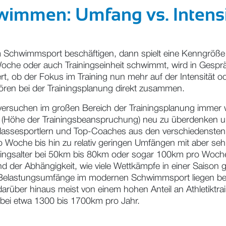
wimmen: Umfang vs. Intensi
 Schwimmsport beschäftigen, dann spielt eine Kenngröße i
 Woche oder auch Trainingseinheit schwimmt, wird in Gesp
ert, ob der Fokus im Training nun mehr auf der Intensität 
ren bei der Trainingsplanung direkt zusammen.
er versuchen im großen Bereich der Trainingsplanung imme
(Höhe der Trainingsbeanspruchung) neu zu überdenken und
assesportlern und Top-Coaches aus den verschiedensten 
 Woche bis hin zu relativ geringen Umfängen mit aber se
ningsalter bei 50km bis 80km oder sogar 100km pro Woch
Grund der Abhängigkeit, wie viele Wettkämpfe in einer Sa
inge Belastungsumfänge im modernen Schwimmsport liegen b
darüber hinaus meist von einem hohen Anteil an Athletiktrain
ll bei etwa 1300 bis 1700km pro Jahr.