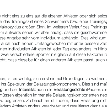
icht eins zu eins auf die eigenen Athleten oder sich selb
rlich das Trainingsziel eines Schwimmers bzw. einer Training
akrozyklus großen Sinn. Im weiteren Verlauf des Trainin
00m aufwärts sehen wir aber häufig, dass die geschwomm
iese Angabe sehr vom Individuum abhängig. Dies wird zum 
auch nach hohen Umfangswochen mit unter bessere Zeiten
 individuellen Athleten ist jeder Tag also anders im Hinbl
 zwei verschiedene Sportler nie gleich auf diese Faktoren r
icht, dass dieselbe für einen anderen Athleten passt, auch 
en, ist es wichtig, sich erst einmal Grundlagen zu widmen.
en ins Spektrum der Belastungskomponenten. Dies sind ma
g
und der
Intensität
auch die
Belastungsdichte
(Pause), di
üssen eigentlich immer alle Belastungskomponenten neben
 zu begrenzen. Zu beachten ist zudem, dass Belastung nich
em Athleten anders verarbeitet und resultieren damit au