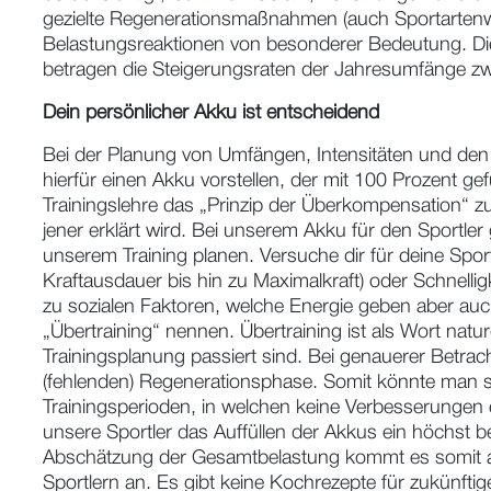
gezielte Regenerationsmaßnahmen (auch Sportartenwech
Belastungsreaktionen von besonderer Bedeutung. Dies
betragen die Steigerungsraten der Jahresumfänge z
Dein persönlicher Akku ist entscheidend
Bei der Planung von Umfängen, Intensitäten und den 
hierfür einen Akku vorstellen, der mit 100 Prozent gefü
Trainingslehre das „Prinzip der Überkompensation“ z
jener erklärt wird. Bei unserem Akku für den Sportler
unserem Training planen. Versuche dir für deine Sport
Kraftausdauer bis hin zu Maximalkraft) oder Schnell
zu sozialen Faktoren, welche Energie geben aber auc
„Übertraining“ nennen. Übertraining ist als Wort natur
Trainingsplanung passiert sind. Bei genauerer Betrach
(fehlenden) Regenerationsphase. Somit könnte man st
Trainingsperioden, in welchen keine Verbesserungen e
unsere Sportler das Auffüllen der Akkus ein höchst b
Abschätzung der Gesamtbelastung kommt es somit auf
Sportlern an. Es gibt keine Kochrezepte für zukünftig