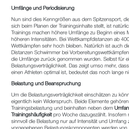
Umfänge und Periodisierung
Nun sind dies Kenngrößen aus dem Spitzensport, die n
sich beim Planen der Trainingsinhalte stellt, ist natü
Trainings machen höhere Umfänge zu Beginn eines M
höheren Intensitäten. Bei Wettkampfdistanzen ab 4
Wettkämpfen sehr hoch bleiben. Natürlich ist auch d
Distanzen Schwimmer bei Vorbereitungswettkämpfen 
die Umfänge zurück genommen wurden. Selbst für einen
Belastungsverträglichkeit. Das zeigt umso mehr, dass
einen Athleten optimal ist, bedeutet das noch lange n
Belastung und Beanspruchung
Um die Belastungsverträglichkeit einschätzen zu könn
eigentlich kein Widerspruch. Beide Elemente gehör
Trainingsbelastung und beinhalten neben dem
Umfan
Trainingshäufigkeit
pro Woche dazugezählt. Insofern m
sinnvoll die Belastung nur auf Intensität und Umfang
vorgegebenen Belastungskomponenten werden von jed