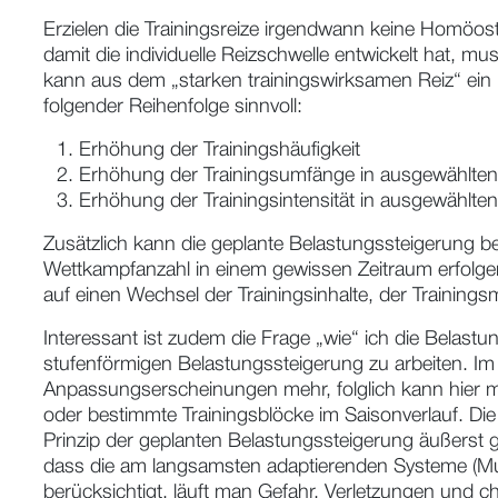
Erzielen die Trainingsreize irgendwann keine Homöos
damit die individuelle Reizschwelle entwickelt hat, 
kann aus dem „starken trainingswirksamen Reiz“ ein 
folgender Reihenfolge sinnvoll:
Erhöhung der Trainingshäufigkeit
Erhöhung der Trainingsumfänge in ausgewählten
Erhöhung der Trainingsintensität in ausgewählten
Zusätzlich kann die geplante Belastungssteigerung b
Wettkampfanzahl in einem gewissen Zeitraum erfolgen.
auf einen Wechsel der Trainingsinhalte, der Traini
Interessant ist zudem die Frage „wie“ ich die Belastu
stufenförmigen Belastungssteigerung zu arbeiten. Im
Anpassungserscheinungen mehr, folglich kann hier mit
oder bestimmte Trainingsblöcke im Saisonverlauf. Die
Prinzip der geplanten Belastungssteigerung äußerst g
dass die am langsamsten adaptierenden Systeme (Musku
berücksichtigt, läuft man Gefahr, Verletzungen und c