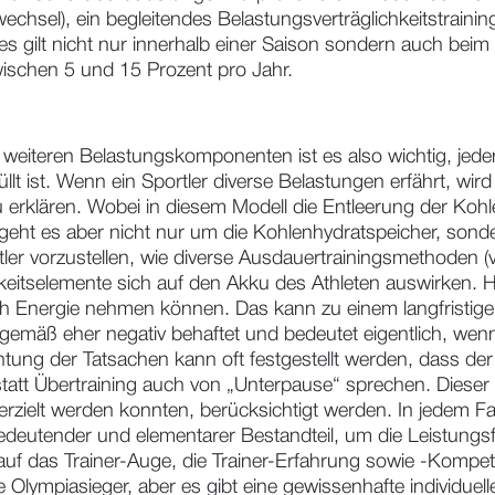
sel), ein begleitendes Belastungsverträglichkeitstrainin
 gilt nicht nur innerhalb einer Saison sondern auch beim 
wischen 5 und 15 Prozent pro Jahr.
weiteren Belastungskomponenten ist es also wichtig, jede
llt ist. Wenn ein Sportler diverse Belastungen erfährt, wird
u erklären. Wobei in diesem Modell die Entleerung der Koh
 geht es aber nicht nur um die Kohlenhydratspeicher, sonde
ler vorzustellen, wie diverse Ausdauertrainingsmethoden (vo
igkeitselemente sich auf den Akku des Athleten auswirken.
h Energie nehmen können. Das kann zu einem langfristige
gemäß eher negativ behaftet und bedeutet eigentlich, wenn es
tung der Tatsachen kann oft festgestellt werden, dass der F
att Übertraining auch von „Unterpause“ sprechen. Dieser 
rzielt werden konnten, berücksichtigt werden. In jedem Fa
edeutender und elementarer Bestandteil, um die Leistungs
 das Trainer-Auge, die Trainer-Erfahrung sowie -Kompete
e Olympiasieger, aber es gibt eine gewissenhafte individue