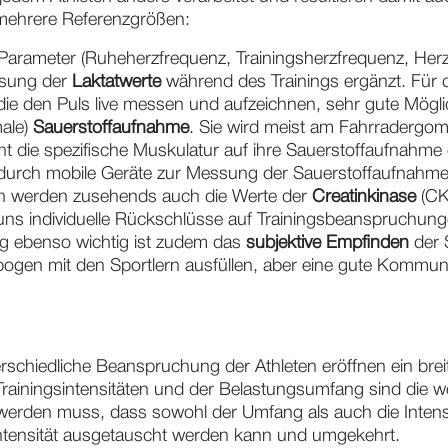
 mehrere Referenzgrößen:
 Parameter (Ruheherzfrequenz, Trainingsherzfrequenz, Herzfr
ssung der
Laktatwerte
während des Trainings ergänzt. Fü
die den Puls live messen und aufzeichnen, sehr gute Mögl
male)
Sauerstoffaufnahme
. Sie wird meist am Fahrradergom
ht die spezifische Muskulatur auf ihre Sauerstoffaufnahm
t, durch mobile Geräte zur Messung der Sauerstoffaufnahm
ich werden zusehends auch die Werte der
Creatinkinase
(CK
uns individuelle Rückschlüsse auf Trainingsbeanspruchung
ng ebenso wichtig ist zudem das
subjektive Empfinden
der S
ogen mit den Sportlern ausfüllen, aber eine gute Kommun
chiedliche Beanspruchung der Athleten eröffnen ein breit
e Trainingsintensitäten und der Belastungsumfang sind di
 werden muss, dass sowohl der Umfang als auch die Intens
 Intensität ausgetauscht werden kann und umgekehrt.