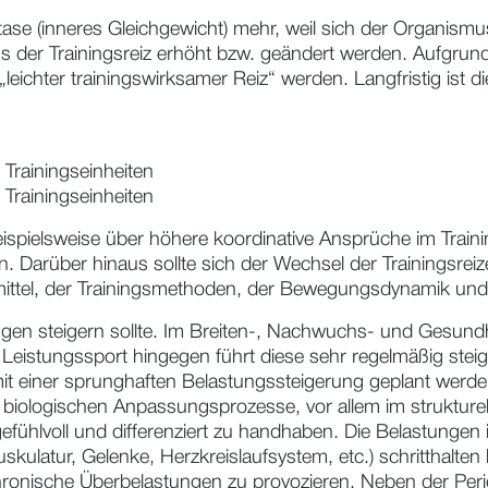
tase (inneres Gleichgewicht) mehr, weil sich der Organis
muss der Trainingsreiz erhöht bzw. geändert werden. Aufgr
„leichter trainingswirksamer Reiz“ werden. Langfristig is
 Trainingseinheiten
 Trainingseinheiten
eispielsweise über höhere koordinative Ansprüche im Trai
 Darüber hinaus sollte sich der Wechsel der Trainingsreiz
ngsmittel, der Trainingsmethoden, der Bewegungsdynamik u
ngen steigern sollte. Im Breiten-, Nachwuchs- und Gesundhei
 Leistungssport hingegen führt diese sehr regelmäßig stei
 einer sprunghaften Belastungssteigerung geplant werden. 
 biologischen Anpassungsprozesse, vor allem im strukturell
efühlvoll und differenziert zu handhaben. Die Belastungen 
latur, Gelenke, Herzkreislaufsystem, etc.) schritthalten
hronische Überbelastungen zu provozieren. Neben der Perio