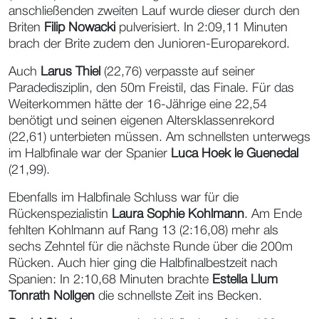
anschließenden zweiten Lauf wurde dieser durch den
Briten
Filip Nowacki
pulverisiert. In 2:09,11 Minuten
brach der Brite zudem den Junioren-Europarekord.
Auch
Larus Thiel
(22,76) verpasste auf seiner
Paradedisziplin, den 50m Freistil, das Finale. Für das
Weiterkommen hätte der 16-Jährige eine 22,54
benötigt und seinen eigenen Altersklassenrekord
(22,61) unterbieten müssen. Am schnellsten unterwegs
im Halbfinale war der Spanier
Luca Hoek le Guenedal
(21,99).
Ebenfalls im Halbfinale Schluss war für die
Rückenspezialistin
Laura Sophie Kohlmann
. Am Ende
fehlten Kohlmann auf Rang 13 (2:16,08) mehr als
sechs Zehntel für die nächste Runde über die 200m
Rücken. Auch hier ging die Halbfinalbestzeit nach
Spanien: In 2:10,68 Minuten brachte
Estella Llum
Tonrath Nollgen
die schnellste Zeit ins Becken.