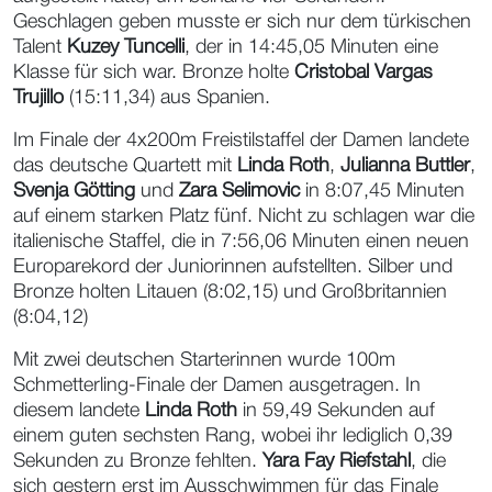
Geschlagen geben musste er sich nur dem türkischen
Talent
Kuzey Tuncelli
, der in 14:45,05 Minuten eine
Klasse für sich war. Bronze holte
Cristobal Vargas
Trujillo
(15:11,34) aus Spanien.
Im Finale der 4x200m Freistilstaffel der Damen landete
das deutsche Quartett mit
Linda Roth
,
Julianna Buttler
,
Svenja Götting
und
Zara Selimovic
in 8:07,45 Minuten
auf einem starken Platz fünf. Nicht zu schlagen war die
italienische Staffel, die in 7:56,06 Minuten einen neuen
Europarekord der Juniorinnen aufstellten. Silber und
Bronze holten Litauen (8:02,15) und Großbritannien
(8:04,12)
Mit zwei deutschen Starterinnen wurde 100m
Schmetterling-Finale der Damen ausgetragen. In
diesem landete
Linda Roth
in 59,49 Sekunden auf
einem guten sechsten Rang, wobei ihr lediglich 0,39
Sekunden zu Bronze fehlten.
Yara Fay Riefstahl
, die
sich gestern erst im Ausschwimmen für das Finale