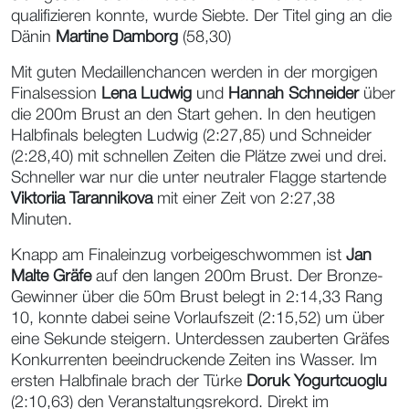
qualifizieren konnte, wurde Siebte. Der Titel ging an die
Dänin
Martine Damborg
(58,30)
Mit guten Medaillenchancen werden in der morgigen
Finalsession
Lena Ludwig
und
Hannah Schneider
über
die 200m Brust an den Start gehen. In den heutigen
Halbfinals belegten Ludwig (2:27,85) und Schneider
(2:28,40) mit schnellen Zeiten die Plätze zwei und drei.
Schneller war nur die unter neutraler Flagge startende
Viktoriia Tarannikova
mit einer Zeit von 2:27,38
Minuten.
Knapp am Finaleinzug vorbeigeschwommen ist
Jan
Malte Gräfe
auf den langen 200m Brust. Der Bronze-
Gewinner über die 50m Brust belegt in 2:14,33 Rang
10, konnte dabei seine Vorlaufszeit (2:15,52) um über
eine Sekunde steigern. Unterdessen zauberten Gräfes
Konkurrenten beeindruckende Zeiten ins Wasser. Im
ersten Halbfinale brach der Türke
Doruk Yogurtcuoglu
(2:10,63) den Veranstaltungsrekord. Direkt im