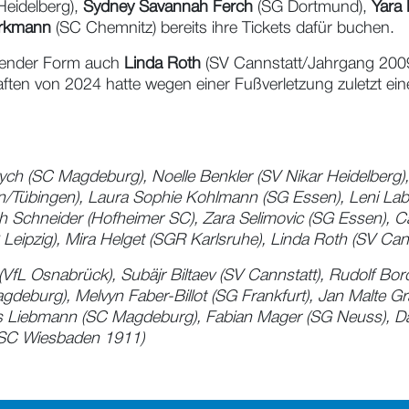
Heidelberg),
Sydney Savannah Ferch
(SG Dortmund),
Yara 
Erkmann
(SC Chemnitz) bereits ihre Tickets dafür buchen.
chender Form auch
Linda Roth
(SV Cannstatt/Jahrgang 2009)
ten von 2024 hatte wegen einer Fußverletzung zuletzt ei
ych (SC Magdeburg), Noelle Benkler (SV Nikar Heidelberg)
en/Tübingen), Laura Sophie Kohlmann (SG Essen), Leni La
ah Schneider (Hofheimer SC), Zara Selimovic (SG Essen), C
eipzig), Mira Helget (SGR Karlsruhe), Linda Roth (SV Cann
VfL Osnabrück), Subäjr Biltaev (SV Cannstatt), Rudolf Bor
deburg), Melvyn Faber-Billot (SG Frankfurt), Jan Malte G
s Liebmann (SC Magdeburg), Fabian Mager (SG Neuss), Da
 (SC Wiesbaden 1911)