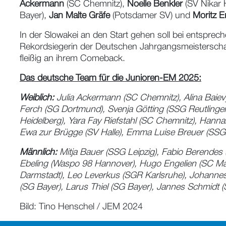
Ackermann
(SC Chemnitz),
Noelle Benkler
(SV Nikar 
Bayer),
Jan Malte Gräfe
(Potsdamer SV) und
Moritz 
In der Slowakei an den Start gehen soll bei entspre
Rekordsiegerin der Deutschen Jahrgangsmeisterschaf
fleißig an ihrem Comeback.
Das deutsche Team für die Junioren-EM 2025:
Weiblich:
Julia Ackermann (SC Chemnitz), Alina Baiev
Ferch (SG Dortmund), Svenja Götting (SSG Reutling
Heidelberg), Yara Fay Riefstahl (SC Chemnitz), Hann
Ewa zur Brügge (SV Halle), Emma Luise Breuer (SSG L
Männlich:
Mitja Bauer (SSG Leipzig), Fabio Berendes (
Ebeling (Waspo 98 Hannover), Hugo Engelien (SC Mag
Darmstadt), Leo Leverkus (SGR Karlsruhe), Johanne
(SG Bayer), Larus Thiel (SG Bayer), Jannes Schmidt
Bild: Tino Henschel / JEM 2024