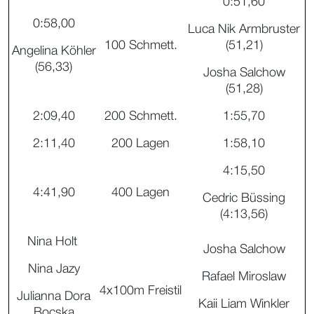
0:51,60
0:58,00
Luca Nik Armbruster
100 Schmett.
(51,21)
Angelina Köhler
(56,33)
Josha Salchow
(51,28)
2:09,40
200 Schmett.
1:55,70
2:11,40
200 Lagen
1:58,10
4:15,50
4:41,90
400 Lagen
Cedric Büssing
(4:13,56)
Nina Holt
Josha Salchow
Nina Jazy
Rafael Miroslaw
4x100m Freistil
Julianna Dora
Kaii Liam Winkler
Bocska