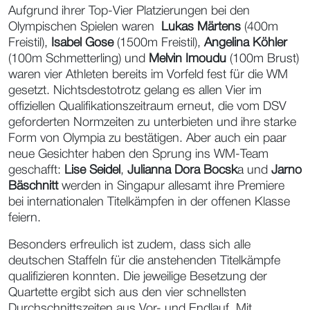
Aufgrund ihrer Top-Vier Platzierungen bei den
Olympischen Spielen waren
Lukas Märtens
(400m
Freistil),
Isabel Gose
(1500m Freistil),
Angelina Köhler
(100m Schmetterling) und
Melvin Imoudu
(100m Brust)
waren vier Athleten bereits im Vorfeld fest für die WM
gesetzt. Nichtsdestotrotz gelang es allen Vier im
offiziellen Qualifikationszeitraum erneut, die vom DSV
geforderten Normzeiten zu unterbieten und ihre starke
Form von Olympia zu bestätigen. Aber auch ein paar
neue Gesichter haben den Sprung ins WM-Team
geschafft:
Lise Seidel
,
Julianna Dora Bocsk
a und
Jarno
Bäschnitt
werden in Singapur allesamt ihre Premiere
bei internationalen Titelkämpfen in der offenen Klasse
feiern.
Besonders erfreulich ist zudem, dass sich alle
deutschen Staffeln für die anstehenden Titelkämpfe
qualifizieren konnten. Die jeweilige Besetzung der
Quartette ergibt sich aus den vier schnellsten
Durchschnittszeiten aus Vor- und Endlauf. Mit