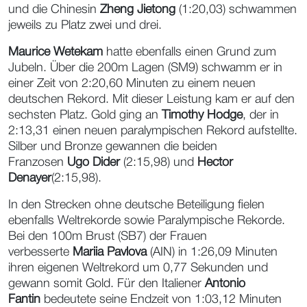
und die Chinesin
Zheng Jietong
(1:20,03) schwammen
jeweils zu Platz zwei und drei.
Maurice Wetekam
hatte ebenfalls einen Grund zum
Jubeln. Über die 200m Lagen (SM9) schwamm er in
einer Zeit von 2:20,60 Minuten zu einem neuen
deutschen Rekord. Mit dieser Leistung kam er auf den
sechsten Platz. Gold ging an
Timothy Hodge
, der in
2:13,31 einen neuen paralympischen Rekord aufstellte.
Silber und Bronze gewannen die beiden
Franzosen
Ugo Dider
(2:15,98) und
Hector
Denayer
(2:15,98).
In den Strecken ohne deutsche Beteiligung fielen
ebenfalls Weltrekorde sowie Paralympische Rekorde.
Bei den 100m Brust (SB7) der Frauen
verbesserte
Mariia Pavlova
(AIN) in 1:26,09 Minuten
ihren eigenen Weltrekord um 0,77 Sekunden und
gewann somit Gold. Für den Italiener
Antonio
Fantin
bedeutete seine Endzeit von 1:03,12 Minuten