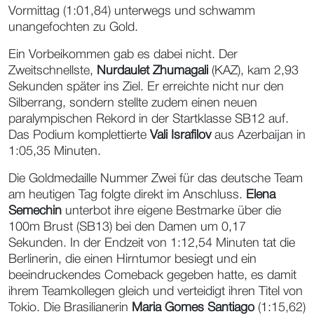
Vormittag (1:01,84) unterwegs und schwamm
unangefochten zu Gold.
Ein Vorbeikommen gab es dabei nicht. Der
Zweitschnellste,
Nurdaulet Zhumagali
(KAZ), kam 2,93
Sekunden später ins Ziel. Er erreichte nicht nur den
Silberrang, sondern stellte zudem einen neuen
paralympischen Rekord in der Startklasse SB12 auf.
Das Podium komplettierte
Vali Israfilov
aus Azerbaijan in
1:05,35 Minuten.
Die Goldmedaille Nummer Zwei für das deutsche Team
am heutigen Tag folgte direkt im Anschluss.
Elena
Semechin
unterbot ihre eigene Bestmarke über die
100m Brust (SB13) bei den Damen um 0,17
Sekunden. In der Endzeit von 1:12,54 Minuten tat die
Berlinerin, die einen Hirntumor besiegt und ein
beeindruckendes Comeback gegeben hatte, es damit
ihrem Teamkollegen gleich und verteidigt ihren Titel von
Tokio. Die Brasilianerin
Maria Gomes Santiago
(1:15,62)