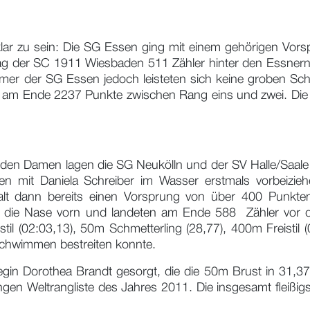
klar zu sein: Die SG Essen ging mit einem gehörigen Vo
ag der SC 1911 Wiesbaden 511 Zähler hinter den Essnern u
er der SG Essen jedoch leisteten sich keine groben Sch
am Ende 2237 Punkte zwischen Rang eins und zwei. Die 
 den Damen lagen die SG Neukölln und der SV Halle/Saale 
nen mit Daniela Schreiber im Wasser erstmals vorbeizi
t dann bereits einen Vorsprung von über 400 Punkten 
 die Nase vorn und landeten am Ende 588 Zähler vor der
 (02:03,13), 50m Schmetterling (28,77), 400m Freistil (0
hschwimmen bestreiten konnte.
legin Dorothea Brandt gesorgt, die die 50m Brust in 31,
ngen Weltrangliste des Jahres 2011. Die insgesamt fleißig