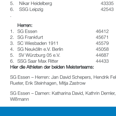
5.
Nikar Heidelberg
43335
6.
SSG Leipzig
42543
.
Herren:
1.
SG Essen
46412
2.
SG Frankfurt
45671
3.
SC Wiesbaden 1911
45579
4.
SG Neukölln e.V. Berlin
45058
5.
SV Würzburg 05 e.V.
44687
6.
SSG Saar Max Ritter
44433
Hier die Athleten der beiden Meisterteams:
SG Essen – Herren: Jan David Schepers, Hendrik Fel
Rueter, Erik Steinhagen, Mitja Zastrow
SG Essen – Damen: Katharina David, Kathrin Demler, C
Wißmann