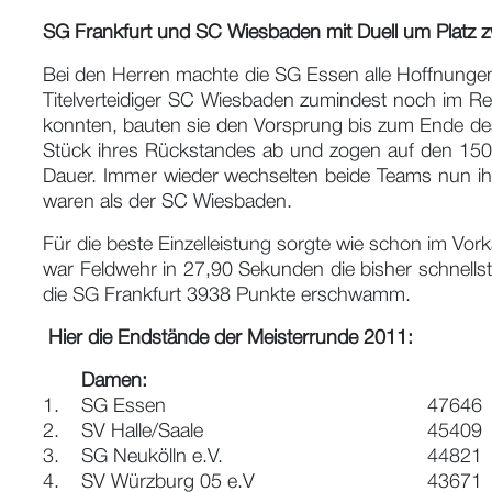
SG Frankfurt und SC Wiesbaden mit Duell um Platz z
Bei den Herren machte die SG Essen alle Hoffnungen 
Titelverteidiger SC Wiesbaden zumindest noch im 
konnten, bauten sie den Vorsprung bis zum Ende des
Stück ihres Rückstandes ab und zogen auf den 1500m
Dauer. Immer wieder wechselten beide Teams nun ihre
waren als der SC Wiesbaden.
Für die beste Einzelleistung sorgte wie schon im V
war Feldwehr in 27,90 Sekunden die bisher schnells
die SG Frankfurt 3938 Punkte erschwamm.
Hier die Endstände der Meisterrunde 2011:
Damen:
1.
SG Essen
47646
2.
SV Halle/Saale
45409
3.
SG Neukölln e.V.
44821
4.
SV Würzburg 05 e.V
43671