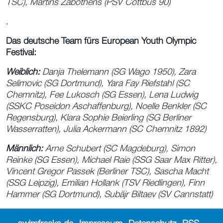
TSC), Martins Zabothens (PSV Cottbus 90)
.
Das deutsche Team fürs European Youth Olympic
Festival:
Weiblich:
Danja Thelemann (SG Wago 1950), Zara
Selimovic (SG Dortmund), Yara Fay Riefstahl (SC
Chemnitz), Fee Lukosch (SG Essen), Lena Ludwig
(SSKC Poseidon Aschaffenburg), Noelle Benkler (SC
Regensburg), Klara Sophie Beierling (SG Berliner
Wasserratten), Julia Ackermann (SC Chemnitz 1892)
Männlich:
Arne Schubert (SC Magdeburg), Simon
Reinke (SG Essen), Michael Raie (SSG Saar Max Ritter),
Vincent Gregor Passek (Berliner TSC), Sascha Macht
(SSG Leipzig), Emilian Hollank (TSV Riedlingen), Finn
Hammer (SG Dortmund), Subäjr Biltaev (SV Cannstatt)