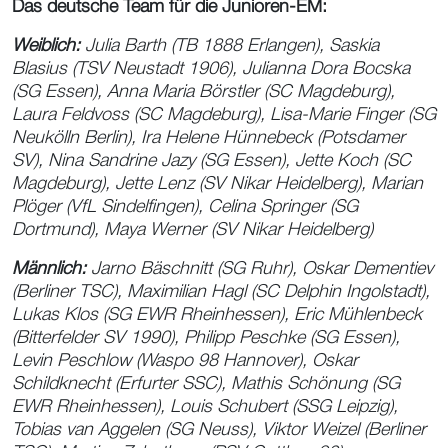
Das deutsche Team für die Junioren-EM:
Weiblich:
Julia Barth (TB 1888 Erlangen), Saskia
Blasius (TSV Neustadt 1906), Julianna Dora Bocska
(SG Essen), Anna Maria Börstler (SC Magdeburg),
Laura Feldvoss (SC Magdeburg), Lisa-Marie Finger (SG
Neukölln Berlin), Ira Helene Hünnebeck (Potsdamer
SV), Nina Sandrine Jazy (SG Essen), Jette Koch (SC
Magdeburg), Jette Lenz (SV Nikar Heidelberg), Marian
Plöger (VfL Sindelfingen), Celina Springer (SG
Dortmund), Maya Werner (SV Nikar Heidelberg)
Männlich:
Jarno Bäschnitt (SG Ruhr), Oskar Dementiev
(Berliner TSC), Maximilian Hagl (SC Delphin Ingolstadt),
Lukas Klos (SG EWR Rheinhessen), Eric Mühlenbeck
(Bitterfelder SV 1990), Philipp Peschke (SG Essen),
Levin Peschlow (Waspo 98 Hannover), Oskar
Schildknecht (Erfurter SSC), Mathis Schönung (SG
EWR Rheinhessen), Louis Schubert (SSG Leipzig),
Tobias van Aggelen (SG Neuss), Viktor Weizel (Berliner