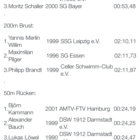
3.
Moritz Schaller
2000
SG Bayer
00:53,48
.
200m Brust:
Yannis Merlin
1.
1999
SSG Leipzig e.V.
02:10,11
Willim
Maximilian
2.
1996
SG Essen
02:11,73
Pilger
Celler Schwimm-Club
3.
Philipp Brandt
1999
02:11,87
e.V.
.
50m Rücken:
Björn
1.
2001
AMTV-FTV Hamburg
00:24,19
Kammann
Alexander
DSW 1912 Darmstadt
2.
1999
00:24,25
Bauch
e.V.
DSW 1912 Darmstadt
3.
Lukas Löwel
1990
00:24,47