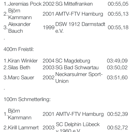
1.
Jeremias Pock
2002
SG Mittelfranken
00:55,05
Björn
2.
2001
AMTV-FTV Hamburg
00:55,13
Kammann
Alexander
DSW 1912 Darmstadt
3.
1999
00:55,18
Bauch
e.V.
.
400m Freistil:
1.
Kiran Winkler
2004
SC Magdeburg
03:49,09
2.
Silas Beth
2003
SG Bad Schwartau
03:50,02
Neckarsulmer Sport-
3.
Marc Sauer
2002
03:51,60
Union
.
100m Schmetterling:
Björn
1.
2001
AMTV-FTV Hamburg
00:52,39
Kammann
SC Delphin Lübeck
2.
Kirill Lammert
2003
00:52,72
v.1960 e.V.