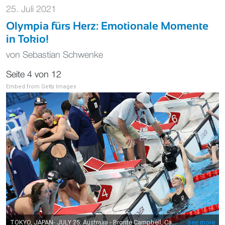
25. Juli 2021
Olympia fürs Herz: Emotionale Momente
in Tokio!
von
Sebastian Schwenke
Seite 4 von 12
Embed from Getty Images