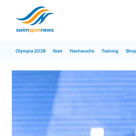
Olympia 2028
Start
Nachwuchs
Training
Sho