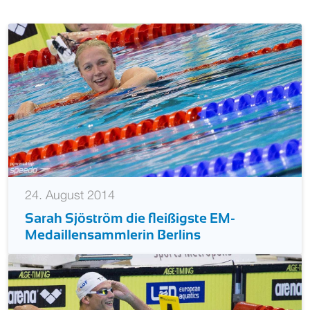
24. August 2014
Sarah Sjöström die fleißigste EM-
Medaillensammlerin Berlins