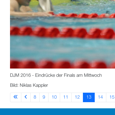
DJM 2016 - Eindrücke der Finals am Mittwoch
Bild: Niklas Kappler
8
9
10
11
12
13
14
15