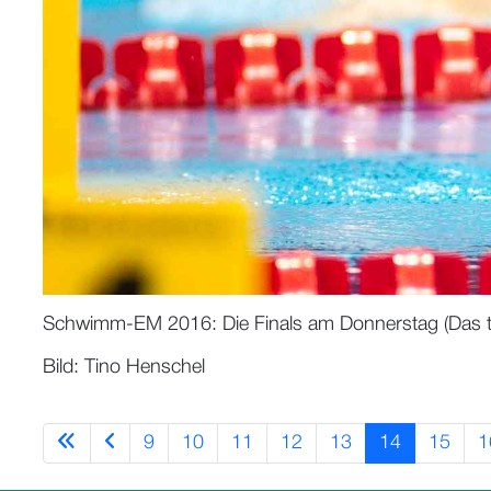
Schwimm-EM 2016: Die Finals am Donnerstag (Das türk
Bild: Tino Henschel
9
10
11
12
13
14
15
1