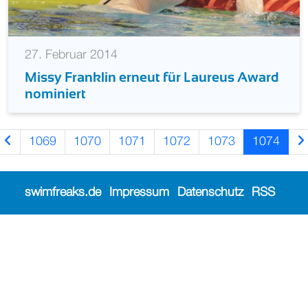
27. Februar 2014
Missy Franklin erneut für Laureus Award
nominiert
1069
1070
1071
1072
1073
1074
swimfreaks.de
Impressum
Datenschutz
RSS