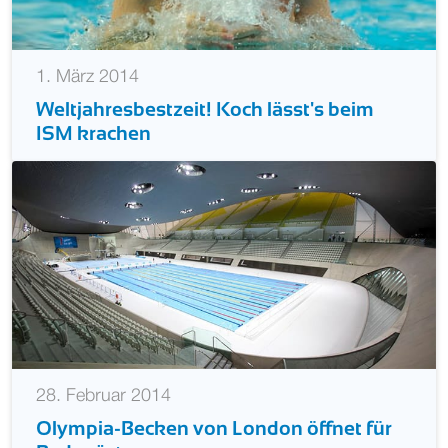
1. März 2014
Weltjahresbestzeit! Koch lässt's beim
ISM krachen
28. Februar 2014
Olympia-Becken von London öffnet für