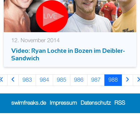
12. November 2014
Video: Ryan Lochte in Bozen im Deibler-
Sandwich
983
984
985
986
987
988
swimfreaks.de
Impressum
Datenschutz
RSS