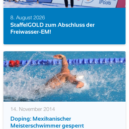
8. August 20
 2026
Schwimm-E
GOLD zum Abschluss der
Starts (Be
ser-EM!
14. November 2014
Doping: Mexikanischer
Meisterschwimmer gesperrt