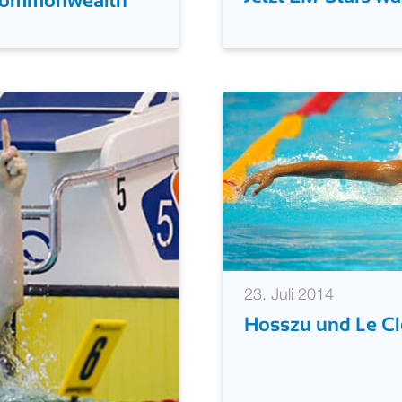
23. Juli 2014
Jetzt EM-Stars wä
 Commonwealth
23. Juli 2014
Hosszu und Le Cl