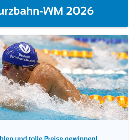
M-Debüt Dreizehnte