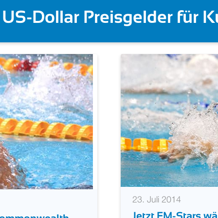
ddeucci | Ackermann bei E