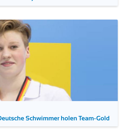
Cseh und Gyurta führen EM-Team an