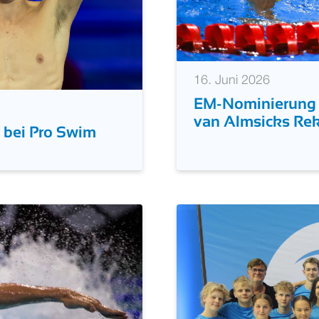
16. Juni 2026
EM-Nominierung p
van Almsicks Re
 bei Pro Swim