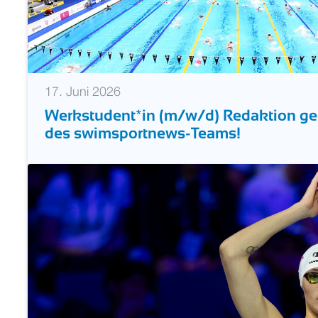
17. Juni 2026
Werkstudent*in (m/w/d) Redaktion ges
des swimsportnews-Teams!