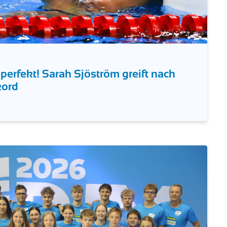
erfekt! Sarah Sjöström greift nach
kord