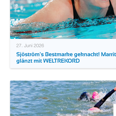
27. Juni 2026
Sjöström's Bestmarke geknackt! Marri
glänzt mit WELTREKORD