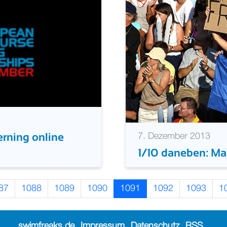
erning online
7. Dezember 2013
1/10 daneben: Ma
87
1088
1089
1090
1091
1092
1093
1
swimfreaks.de
Impressum
Datenschutz
RSS