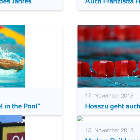
 des Jahres"
Auch Franziska He
17. November 2013
l in the Pool"
Hosszu geht auch
15. November 2013