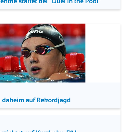
ntke startet bei "Duel in the Pool"
 daheim auf Rekordjagd