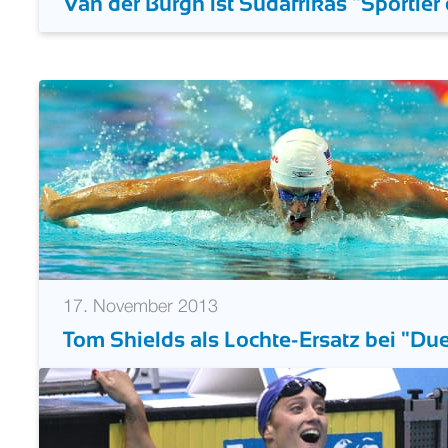
Van der Burgh ist Südafrikas "Sportler
17. November 2013
Tom Shields als Lochte-Ersatz bei "Due