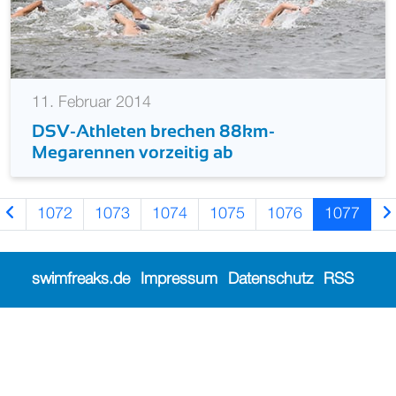
11. Februar 2014
DSV-Athleten brechen 88km-
Megarennen vorzeitig ab
1072
1073
1074
1075
1076
1077
swimfreaks.de
Impressum
Datenschutz
RSS