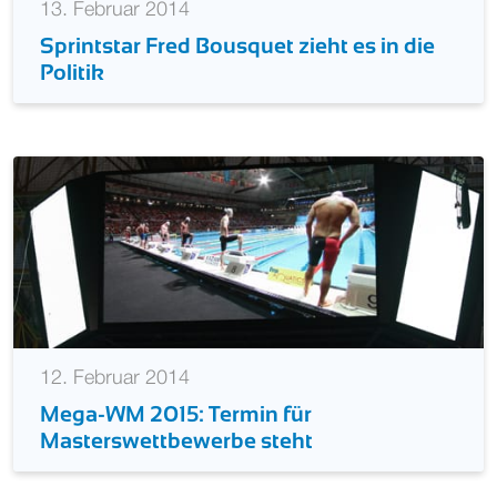
13. Februar 2014
Sprintstar Fred Bousquet zieht es in die
Politik
12. Februar 2014
Mega-WM 2015: Termin für
Masterswettbewerbe steht