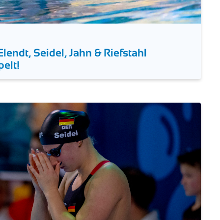
lendt, Seidel, Jahn & Riefstahl
elt!