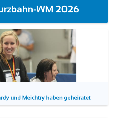
| Ackermann bei EM-Debüt D