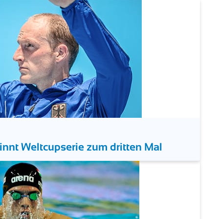
dy und Meichtry haben geheiratet
nnt Weltcupserie zum dritten Mal