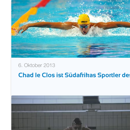
Bulgarien: Zwei Jahre Dopingsperre f
6. Oktober 2013
Chad le Clos ist Südafrikas Sportler de