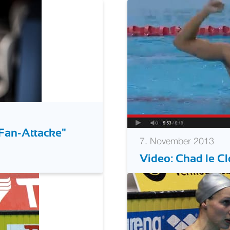
l-Star Pelé
Weltcup-Gesamtwe
"Fan-Attacke"
7. November 2013
Video: Chad le C