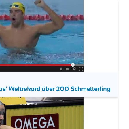
rtung nach sechs von acht Meetings
los' Weltrekord über 200 Schmetterling