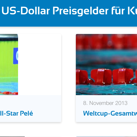
für Taddeucci | Ackermann 
8. November 2013